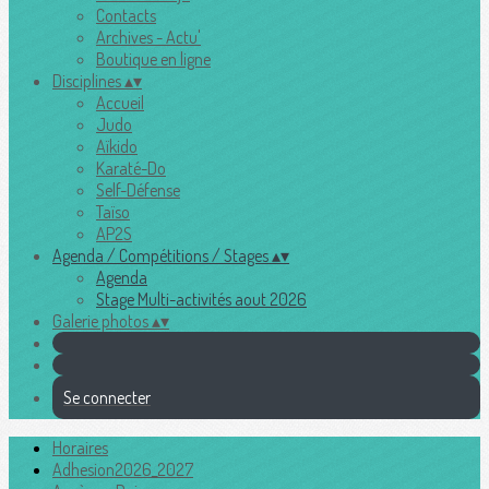
Contacts
Archives - Actu'
Boutique en ligne
Disciplines
▴
▾
Accueil
Judo
Aïkido
Karaté-Do
Self-Défense
Taïso
AP2S
Agenda / Compétitions / Stages
▴
▾
Agenda
Stage Multi-activités aout 2026
Galerie photos
▴
▾
Se connecter
Horaires
Adhesion2026_2027