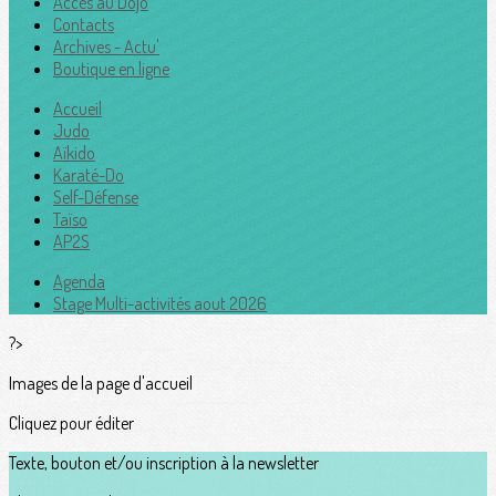
Accès au Dojo
Contacts
Archives - Actu'
Boutique en ligne
Accueil
Judo
Aïkido
Karaté-Do
Self-Défense
Taïso
AP2S
Agenda
Stage Multi-activités aout 2026
?>
Images de la page d'accueil
Cliquez pour éditer
Texte, bouton et/ou inscription à la newsletter