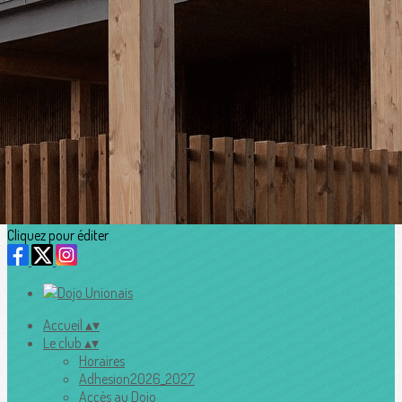
Exporter les lignes sélectionnées
Exporter toutes les colonnes
Exporter uniquement les colonnes affichées
Menu
<
>
Agenda
Stage Multi-activités aout 2026
Ajoutez un logo, un bouton, des réseaux sociaux
Cliquez pour éditer
Accueil
▴
▾
Le club
▴
▾
Horaires
Adhesion2026_2027
Accès au Dojo