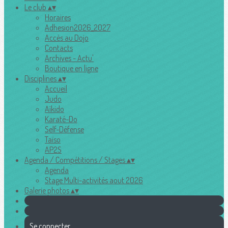
Le club
▴
▾
Horaires
Adhesion2026_2027
Accès au Dojo
Contacts
Archives - Actu'
Boutique en ligne
Disciplines
▴
▾
Accueil
Judo
Aïkido
Karaté-Do
Self-Défense
Taïso
AP2S
Agenda / Compétitions / Stages
▴
▾
Agenda
Stage Multi-activités aout 2026
Galerie photos
▴
▾
Se connecter