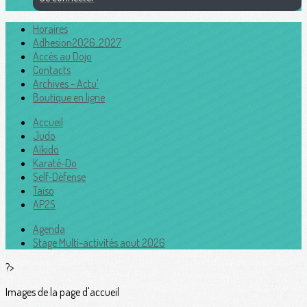
Horaires
Adhesion2026_2027
Accès au Dojo
Contacts
Archives - Actu'
Boutique en ligne
Accueil
Judo
Aïkido
Karaté-Do
Self-Défense
Taïso
AP2S
Agenda
Stage Multi-activités aout 2026
?>
Images de la page d'accueil