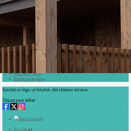
Exporter les lignes sélectionnées
Exporter toutes les colonnes
Exporter uniquement les colonnes affichées
Menu
<
>
Horaires
Adhesion2026_2027
Accès au Dojo
Contacts
Archives - Actu'
Boutique en ligne
Ajoutez un logo, un bouton, des réseaux sociaux
Cliquez pour éditer
Accueil
▴
▾