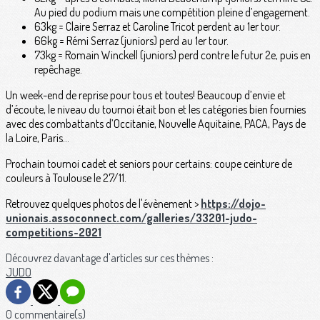
Au pied du podium mais une compétition pleine d’engagement.
63kg = Claire Serraz et Caroline Tricot perdent au 1er tour.
66kg = Rémi Serraz (juniors) perd au 1er tour.
73kg = Romain Winckell (juniors) perd contre le futur 2e, puis en
repêchage.
Un week-end de reprise pour tous et toutes! Beaucoup d’envie et
d’écoute, le niveau du tournoi était bon et les catégories bien fournies
avec des combattants d’Occitanie, Nouvelle Aquitaine, PACA, Pays de
la Loire, Paris…
Prochain tournoi cadet et seniors pour certains: coupe ceinture de
couleurs à Toulouse le 27/11.
Retrouvez quelques photos de l'évènement >
https://dojo-
unionais.assoconnect.com/galleries/33201-judo-
competitions-2021
Découvrez davantage d'articles sur ces thèmes :
JUDO
0 commentaire(s)