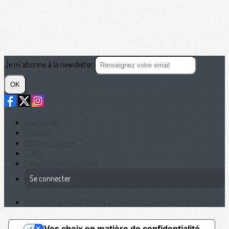
Je m'abonne à la newsletter
OK
Plan du site
Licences
Mentions légales
CGUV
Paramétrer vos cookies
Se connecter
Propulsé par AssoConnect, le logiciel des associations Sportives
Vos choix en matière de confidentialité