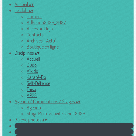
Accueil
▴
▾
Le club
▴
▾
Horaires
Adhesion2026_2027
Accès au Dojo
Contacts
Archives - Actu'
Boutique en ligne
Disciplines
▴
▾
Accueil
Judo
Aïkido
Karaté-Do
Self-Défense
Taïso
AP2S
Agenda / Compétitions / Stages
▴
▾
Agenda
Stage Multi-activités aout 2026
Galerie photos
▴
▾