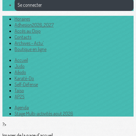
Se connecter
Horaires
Adhesion2026_2027
Accès au Dojo
Contacts
Archives - Actu'
Boutique en ligne
Accueil
Judo
Aïkido
Karaté-Do
Self-Défense
Taïso
AP2S
Agenda
Stage Multi-activités aout 2026
?>
Images de la page d'accueil