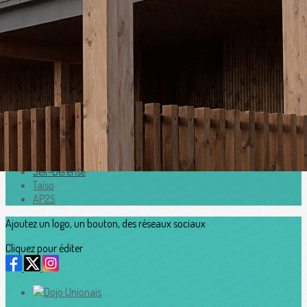
Exporter les lignes sélectionnées
Exporter toutes les colonnes
Exporter uniquement les colonnes affichées
Menu
<
>
Accueil
Judo
Aïkido
Karaté-Do
Self-Défense
Taïso
AP2S
Ajoutez un logo, un bouton, des réseaux sociaux
Cliquez pour éditer