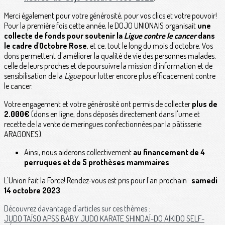
Merci également pour votre générosité, pour vos clics et votre pouvoir!
Pour la première fois cette année, le DOJO UNIONAIS organisait
une
collecte de fonds pour soutenir la
Ligue contre le cancer
dans
le cadre d'Octobre Rose
, et ce, tout le long du mois d'octobre. Vos
dons permettent d'améliorer la qualité de vie des personnes malades,
celle de leurs proches et de poursuivre la mission d’information et de
sensibilisation de la
Ligue
pour lutter encore plus efficacement contre
le cancer.
Votre engagement et votre générosité ont permis de collecter
plus de
2.000€
(dons en ligne, dons déposés directement dans l'urne et
recette de la vente de meringues confectionnées par la pâtisserie
ARAGONES).
Ainsi, nous aiderons collectivement
au financement de 4
perruques et de 5 prothèses mammaires
.
L'Union fait la Force! Rendez-vous est pris pour l'an prochain :
samedi
14 octobre 2023
.
Découvrez davantage d'articles sur ces thèmes :
JUDO
TAÏSO
APSS
BABY JUDO
KARATE
SHINDAÏ-DO
AÏKIDO
SELF-