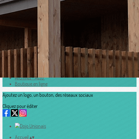
Exporter les lignes sélectionnées
Exporter toutes les colonnes
Exporter uniquement les colonnes affichées
Menu
<
>
Horaires
Adhesion2026_2027
Accès au Dojo
Contacts
Archives - Actu'
Boutique en ligne
Ajoutez un logo, un bouton, des réseaux sociaux
Cliquez pour éditer
Accueil
▴
▾