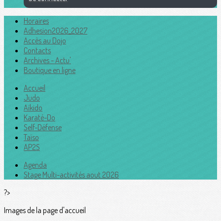
Horaires
Adhesion2026_2027
Accès au Dojo
Contacts
Archives - Actu'
Boutique en ligne
Accueil
Judo
Aïkido
Karaté-Do
Self-Défense
Taïso
AP2S
Agenda
Stage Multi-activités aout 2026
?>
Images de la page d'accueil