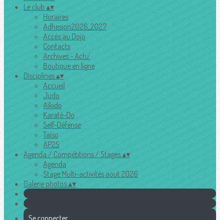
Le club
▴
▾
Horaires
Adhesion2026_2027
Accès au Dojo
Contacts
Archives - Actu'
Boutique en ligne
Disciplines
▴
▾
Accueil
Judo
Aïkido
Karaté-Do
Self-Défense
Taïso
AP2S
Agenda / Compétitions / Stages
▴
▾
Agenda
Stage Multi-activités aout 2026
Galerie photos
▴
▾
Se connecter