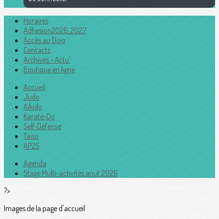
Horaires
Adhesion2026_2027
Accès au Dojo
Contacts
Archives - Actu'
Boutique en ligne
Accueil
Judo
Aïkido
Karaté-Do
Self-Défense
Taïso
AP2S
Agenda
Stage Multi-activités aout 2026
?>
Images de la page d'accueil