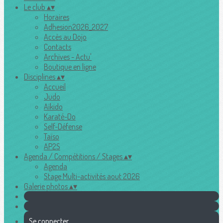
Le club
▴
▾
Horaires
Adhesion2026_2027
Accès au Dojo
Contacts
Archives - Actu'
Boutique en ligne
Disciplines
▴
▾
Accueil
Judo
Aïkido
Karaté-Do
Self-Défense
Taïso
AP2S
Agenda / Compétitions / Stages
▴
▾
Agenda
Stage Multi-activités aout 2026
Galerie photos
▴
▾
Se connecter