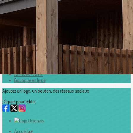
Exporter les lignes sélectionnées
Exporter toutes les colonnes
Exporter uniquement les colonnes affichées
Menu
<
>
Horaires
Adhesion2026_2027
Accès au Dojo
Contacts
Archives - Actu'
Boutique en ligne
Ajoutez un logo, un bouton, des réseaux sociaux
Cliquez pour éditer
Accueil
▴
▾