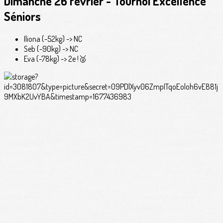
Dimanche 26 février - Tournoi Excellence
Séniors
Iliona (-52kg) -> NC
Seb (-90kg) -> NC
Eva (-78kg) -> 2e !🥈