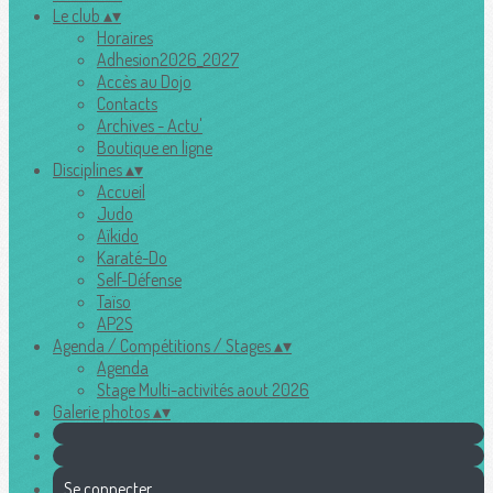
Le club
▴
▾
Horaires
Adhesion2026_2027
Accès au Dojo
Contacts
Archives - Actu'
Boutique en ligne
Disciplines
▴
▾
Accueil
Judo
Aïkido
Karaté-Do
Self-Défense
Taïso
AP2S
Agenda / Compétitions / Stages
▴
▾
Agenda
Stage Multi-activités aout 2026
Galerie photos
▴
▾
Se connecter