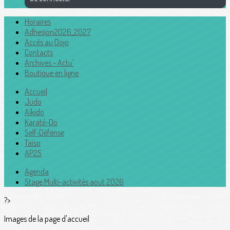
Horaires
Adhesion2026_2027
Accès au Dojo
Contacts
Archives - Actu'
Boutique en ligne
Accueil
Judo
Aïkido
Karaté-Do
Self-Défense
Taïso
AP2S
Agenda
Stage Multi-activités aout 2026
?>
Images de la page d'accueil