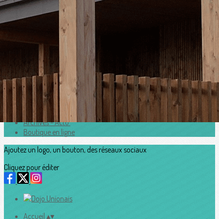
Exporter les lignes sélectionnées
Exporter toutes les colonnes
Exporter uniquement les colonnes affichées
Menu
<
>
Horaires
Adhesion2026_2027
Accès au Dojo
Contacts
Archives - Actu'
Boutique en ligne
Ajoutez un logo, un bouton, des réseaux sociaux
Cliquez pour éditer
Accueil
▴
▾