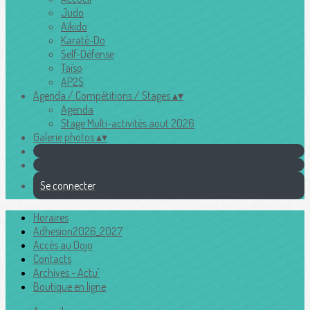
Judo
Aïkido
Karaté-Do
Self-Défense
Taïso
AP2S
Agenda / Compétitions / Stages
▴
▾
Agenda
Stage Multi-activités aout 2026
Galerie photos
▴
▾
Se connecter
Horaires
Adhesion2026_2027
Accès au Dojo
Contacts
Archives - Actu'
Boutique en ligne