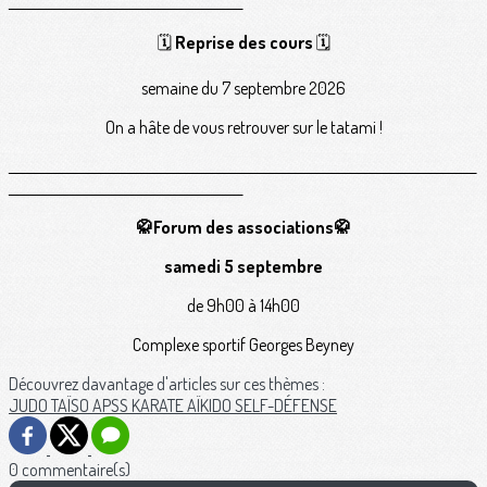
___________________________________________
🗓️
Reprise des cours
🗓️
semaine du 7 septembre 2026
On a hâte de vous retrouver sur le tatami !
______________________________________________________________________________________
___________________________________________
🥋Forum des associations🥋
samedi 5 septembre
de 9h00 à 14h00
Complexe sportif Georges Beyney
Découvrez davantage d'articles sur ces thèmes :
JUDO
TAÏSO
APSS
KARATE
AÏKIDO
SELF-DÉFENSE
0 commentaire(s)