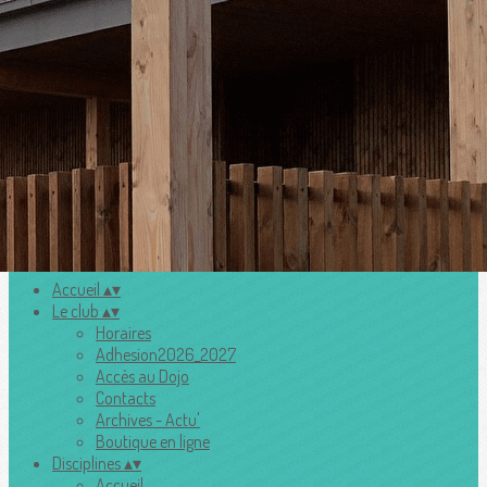
Exporter les lignes sélectionnées
Exporter toutes les colonnes
Exporter uniquement les colonnes affichées
Menu
Ajoutez un logo, un bouton, des réseaux sociaux
Cliquez pour éditer
Accueil
▴
▾
Le club
▴
▾
Horaires
Adhesion2026_2027
Accès au Dojo
Contacts
Archives - Actu'
Boutique en ligne
Disciplines
▴
▾
Accueil