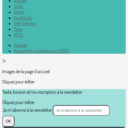
Accueil
Judo
Aïkido
Karaté-Do
Self-Défense
Taïso
AP2S
Agenda
Stage Multi-activités aout 2026
?>
Images de la page d'accueil
Cliquez pour éditer
Texte, bouton et/ou inscription à la newsletter
Cliquez pour éditer
Je m'abonne à la newsletter
OK