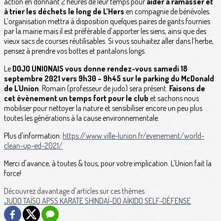
action en donnant 2 heures de leur temps pour
aider à ramasser et
à trier les déchets le long de L’Hers
en compagnie de bénévoles.
L’organisation mettra à disposition quelques paires de gants fournies
par la mairie mais il est préférable d'apporter les siens, ainsi que des
vieux sacs de courses réutilisables. Si vous souhaitez aller dans l’herbe,
pensez à prendre vos bottes et pantalons longs.
Le
DOJO UNIONAIS vous donne rendez-vous samedi 18
septembre 2021 vers 9h30 – 9h45
sur le parking du McDonald
de L'Union
. Romain (professeur de judo) sera présent.
Faisons de
cet évènement un temps fort pour le club
et sachons nous
mobiliser pour nettoyer la nature et sensibiliser encore un peu plus
toutes les générations à la cause environnementale.
Plus d'information:
https://www.ville-lunion.fr/evenement/world-
clean-up-ed-2021/
Merci d'avance, à toutes & tous, pour votre implication. L'Union fait la
force!
Découvrez davantage d'articles sur ces thèmes :
JUDO
TAÏSO
APSS
KARATE
SHINDAÏ-DO
AÏKIDO
SELF-DÉFENSE