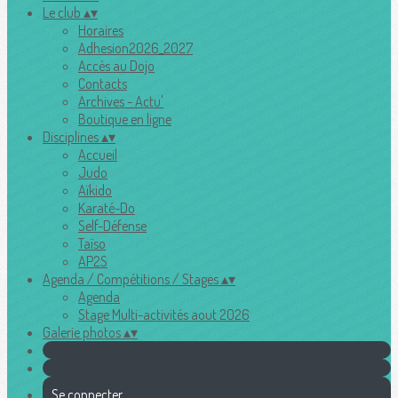
Le club
▴
▾
Horaires
Adhesion2026_2027
Accès au Dojo
Contacts
Archives - Actu'
Boutique en ligne
Disciplines
▴
▾
Accueil
Judo
Aïkido
Karaté-Do
Self-Défense
Taïso
AP2S
Agenda / Compétitions / Stages
▴
▾
Agenda
Stage Multi-activités aout 2026
Galerie photos
▴
▾
Se connecter