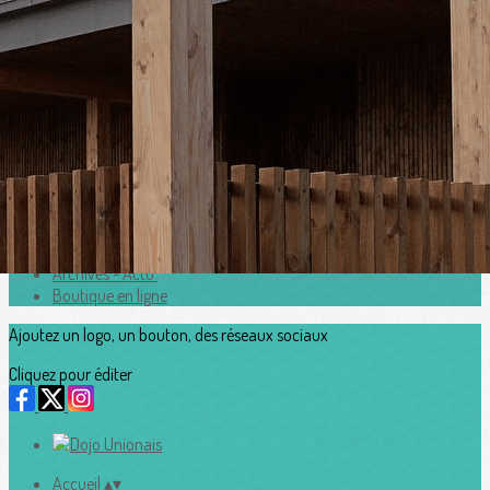
Exporter les lignes sélectionnées
Exporter toutes les colonnes
Exporter uniquement les colonnes affichées
Menu
<
>
Horaires
Adhesion2026_2027
Accès au Dojo
Contacts
Archives - Actu'
Boutique en ligne
Ajoutez un logo, un bouton, des réseaux sociaux
Cliquez pour éditer
Accueil
▴
▾