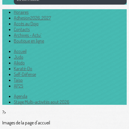
Horaires
Adhesion2026_2027
Accès au Dojo
Contacts
Archives - Actu'
Boutique en ligne
Accueil
Judo
Aïkido
Karaté-Do
Self-Défense
Taïso
AP2S
Agenda
Stage Multi-activités aout 2026
?>
Images de la page d'accueil