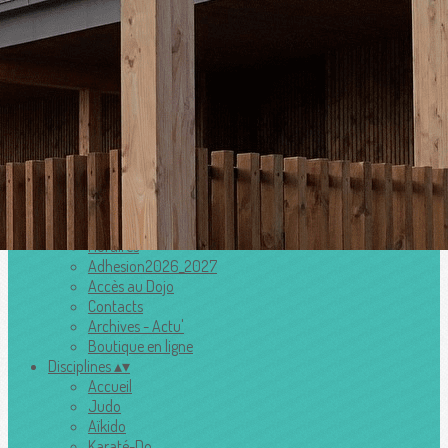
Menu
Ajoutez un logo, un bouton, des réseaux sociaux
Cliquez pour éditer
Accueil
▴
▾
Le club
▴
▾
Horaires
Adhesion2026_2027
Accès au Dojo
Contacts
Archives - Actu'
Boutique en ligne
Disciplines
▴
▾
Accueil
Judo
Aïkido
Karaté-Do