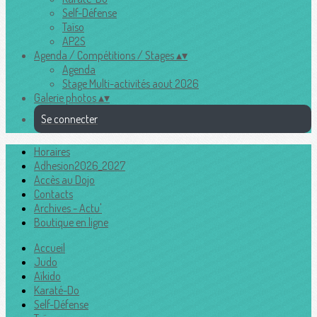
Self-Défense
Taïso
AP2S
Agenda / Compétitions / Stages
▴
▾
Agenda
Stage Multi-activités aout 2026
Galerie photos
▴
▾
Se connecter
Horaires
Adhesion2026_2027
Accès au Dojo
Contacts
Archives - Actu'
Boutique en ligne
Accueil
Judo
Aïkido
Karaté-Do
Self-Défense