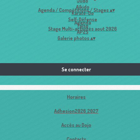
Judo
Aïkido
Agenda / Compétitions / Stages
▴
▾
Karaté-Do
Self-Défense
Agenda
Taïso
Stage Multi-activités aout 2026
AP2S
Galerie photos
▴
▾
Se connecter
Horaires
Adhesion2026_2027
Accès au Dojo
Contacts