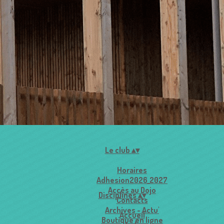
Accueil
▴
▾
Le club
▴
▾
Horaires
Adhesion2026_2027
Accès au Dojo
Disciplines
▴
▾
Contacts
Archives - Actu'
Accueil
Boutique en ligne