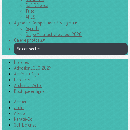
Self-Défense
Taïso
AP2S
Agenda / Compétitions / Stages
▴
▾
Agenda
Stage Multi-activités aout 2026
Galerie photos
▴
▾
Se connecter
Horaires
Adhesion2026_2027
Accès au Dojo
Contacts
Archives - Actu'
Boutique en ligne
Accueil
Judo
Aïkido
Karaté-Do
Self-Défense