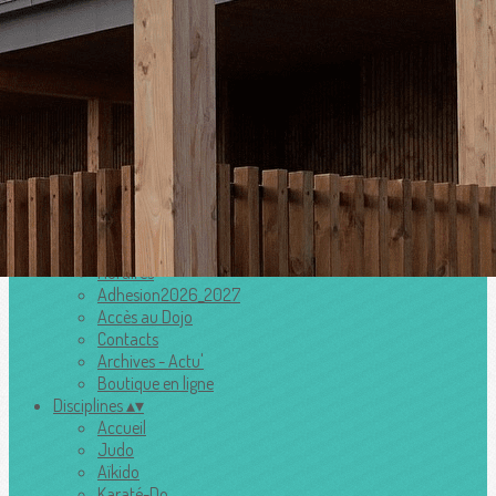
Menu
Ajoutez un logo, un bouton, des réseaux sociaux
Cliquez pour éditer
Accueil
▴
▾
Le club
▴
▾
Horaires
Adhesion2026_2027
Accès au Dojo
Contacts
Archives - Actu'
Boutique en ligne
Disciplines
▴
▾
Accueil
Judo
Aïkido
Karaté-Do