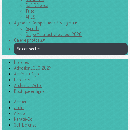
Self-Défense
Taïso
AP2S
Agenda / Compétitions / Stages
▴
▾
Agenda
Stage Multi-activités aout 2026
Galerie photos
▴
▾
Se connecter
Horaires
Adhesion2026_2027
Accès au Dojo
Contacts
Archives - Actu'
Boutique en ligne
Accueil
Judo
Aïkido
Karaté-Do
Self-Défense