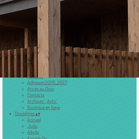
Menu
Ajoutez un logo, un bouton, des réseaux sociaux
Cliquez pour éditer
Accueil
▴
▾
Le club
▴
▾
Horaires
Adhesion2026_2027
Accès au Dojo
Contacts
Archives - Actu'
Boutique en ligne
Disciplines
▴
▾
Accueil
Judo
Aïkido
Karaté-Do