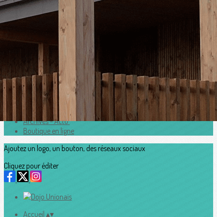
Exporter les lignes sélectionnées
Exporter toutes les colonnes
Exporter uniquement les colonnes affichées
Menu
<
>
Horaires
Adhesion2026_2027
Accès au Dojo
Contacts
Archives - Actu'
Boutique en ligne
Ajoutez un logo, un bouton, des réseaux sociaux
Cliquez pour éditer
Accueil
▴
▾