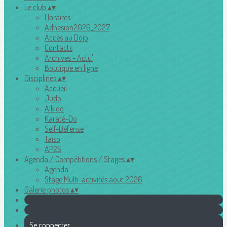
Le club
▴
▾
Horaires
Adhesion2026_2027
Accès au Dojo
Contacts
Archives - Actu'
Boutique en ligne
Disciplines
▴
▾
Accueil
Judo
Aïkido
Karaté-Do
Self-Défense
Taïso
AP2S
Agenda / Compétitions / Stages
▴
▾
Agenda
Stage Multi-activités aout 2026
Galerie photos
▴
▾
Se connecter