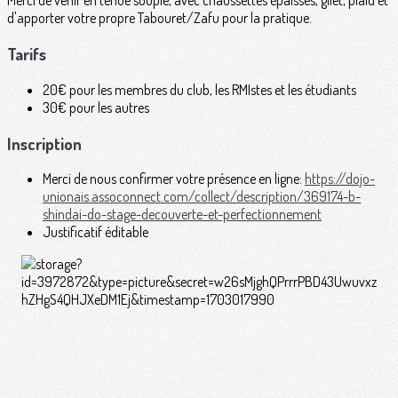
Merci de venir en tenue souple, avec chaussettes épaisses, gilet, plaid et
d'apporter votre propre Tabouret/Zafu pour la pratique.
Tarifs
20€ pour les membres du club, les RMIstes et les étudiants
30€ pour les autres
Inscription
Merci de nous confirmer votre présence en ligne:
https://dojo-
unionais.assoconnect.com/collect/description/369174-b-
shindai-do-stage-decouverte-et-perfectionnement
Justificatif éditable