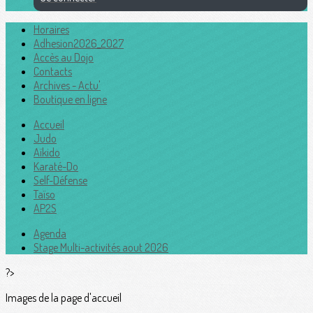
Horaires
Adhesion2026_2027
Accès au Dojo
Contacts
Archives - Actu'
Boutique en ligne
Accueil
Judo
Aïkido
Karaté-Do
Self-Défense
Taïso
AP2S
Agenda
Stage Multi-activités aout 2026
?>
Images de la page d'accueil