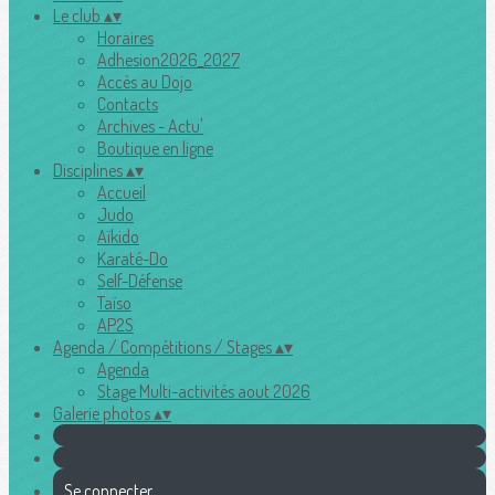
Le club
▴
▾
Horaires
Adhesion2026_2027
Accès au Dojo
Contacts
Archives - Actu'
Boutique en ligne
Disciplines
▴
▾
Accueil
Judo
Aïkido
Karaté-Do
Self-Défense
Taïso
AP2S
Agenda / Compétitions / Stages
▴
▾
Agenda
Stage Multi-activités aout 2026
Galerie photos
▴
▾
Se connecter