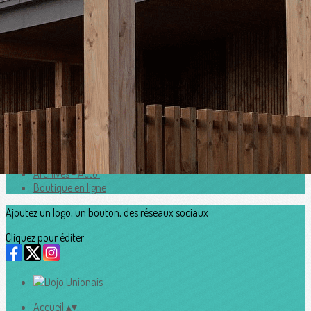
Exporter les lignes sélectionnées
Exporter toutes les colonnes
Exporter uniquement les colonnes affichées
Menu
<
>
Horaires
Adhesion2026_2027
Accès au Dojo
Contacts
Archives - Actu'
Boutique en ligne
Ajoutez un logo, un bouton, des réseaux sociaux
Cliquez pour éditer
Accueil
▴
▾