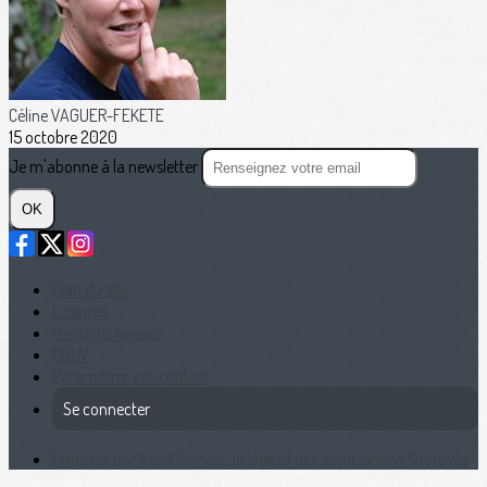
Céline VAGUER-FEKETE
15 octobre 2020
Je m'abonne à la newsletter
OK
Plan du site
Licences
Mentions légales
CGUV
Paramétrer vos cookies
Se connecter
Propulsé par AssoConnect, le logiciel des associations Sportives