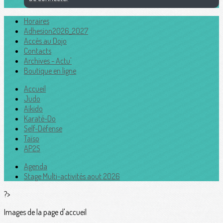
Horaires
Adhesion2026_2027
Accès au Dojo
Contacts
Archives - Actu'
Boutique en ligne
Accueil
Judo
Aïkido
Karaté-Do
Self-Défense
Taïso
AP2S
Agenda
Stage Multi-activités aout 2026
?>
Images de la page d'accueil