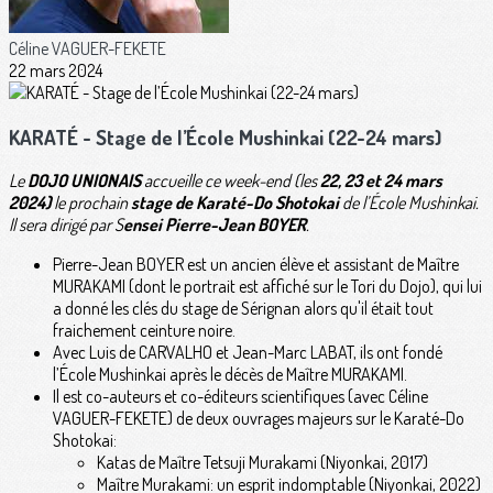
Céline VAGUER-FEKETE
22 mars 2024
KARATÉ - Stage de l’École Mushinkai (22-24 mars)
Le
DOJO UNIONAIS
accueille ce week-end (les
22, 23 et 24 mars
2024)
le prochain
stage de Karaté-Do Shotokai
de l’École Mushinkai.
Il sera dirigé par S
ensei Pierre-Jean BOYER
.
Pierre-Jean BOYER est un ancien élève et assistant de Maître
MURAKAMI (dont le portrait est affiché sur le Tori du Dojo), qui lui
a donné les clés du stage de Sérignan alors qu'il était tout
fraichement ceinture noire.
Avec Luis de CARVALHO et Jean-Marc LABAT, ils ont fondé
l’École Mushinkai après le décès de Maître MURAKAMI.
Il est co-auteurs et co-éditeurs scientifiques (avec Céline
VAGUER-FEKETE) de deux ouvrages majeurs sur le Karaté-Do
Shotokai:
Katas de Maître Tetsuji Murakami (Niyonkai, 2017)
Maître Murakami: un esprit indomptable (Niyonkai, 2022)