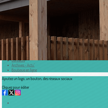
Exporter les lignes sélectionnées
Exporter toutes les colonnes
Exporter uniquement les colonnes affichées
Menu
<
>
Horaires
Adhesion2026_2027
Accès au Dojo
Contacts
Archives - Actu'
Boutique en ligne
Ajoutez un logo, un bouton, des réseaux sociaux
Cliquez pour éditer