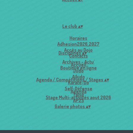
Le club
▴
▾
Horaires
Adhesion2026_2027
Accès au Dojo
Disciplines
▴
▾
Contacts
Archives - Actu'
Accueil
Boutique en ligne
Judo
Aïkido
Agenda / Compétitions / Stages
▴
▾
Karaté-Do
Self-Défense
Agenda
Taïso
Stage Multi-activités aout 2026
AP2S
Galerie photos
▴
▾