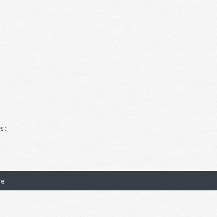
s :
re