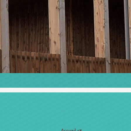
Accueil
▴
▾