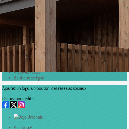
Exporter les lignes sélectionnées
Exporter toutes les colonnes
Exporter uniquement les colonnes affichées
Menu
<
>
Horaires
Adhesion2026_2027
Accès au Dojo
Contacts
Archives - Actu'
Boutique en ligne
Ajoutez un logo, un bouton, des réseaux sociaux
Cliquez pour éditer
Accueil
▴
▾