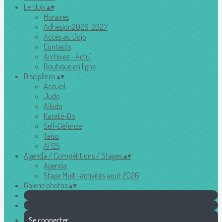
Le club
▴
▾
Horaires
Adhesion2026_2027
Accès au Dojo
Contacts
Archives - Actu'
Boutique en ligne
Disciplines
▴
▾
Accueil
Judo
Aïkido
Karaté-Do
Self-Défense
Taïso
AP2S
Agenda / Compétitions / Stages
▴
▾
Agenda
Stage Multi-activités aout 2026
Galerie photos
▴
▾
Se connecter