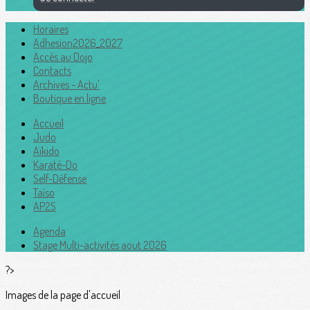
Horaires
Adhesion2026_2027
Accès au Dojo
Contacts
Archives - Actu'
Boutique en ligne
Accueil
Judo
Aïkido
Karaté-Do
Self-Défense
Taïso
AP2S
Agenda
Stage Multi-activités aout 2026
?>
Images de la page d'accueil